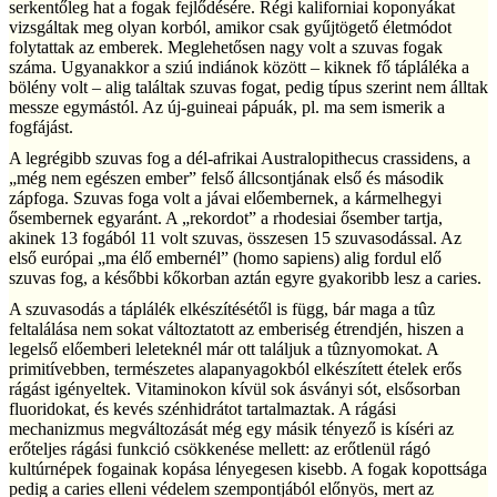
serkentőleg hat a fogak fejlődésére. Régi kaliforniai koponyákat
vizsgáltak meg olyan korból, amikor csak gyűjtögető életmódot
folytattak az emberek. Meglehetősen nagy volt a szuvas fogak
száma. Ugyanakkor a sziú indiánok között – kiknek fő tápláléka a
bölény volt – alig találtak szuvas fogat, pedig típus szerint nem álltak
messze egymástól. Az új-guineai pápuák, pl. ma sem ismerik a
fogfájást.
A legrégibb szuvas fog a dél-afrikai Australopithecus crassidens, a
„még nem egészen ember” felső állcsontjának első és második
zápfoga. Szuvas foga volt a jávai előembernek, a kármelhegyi
ősembernek egyaránt. A „rekordot” a rhodesiai ősember tartja,
akinek 13 fogából 11 volt szuvas, összesen 15 szuvasodással. Az
első európai „ma élő embernél” (homo sapiens) alig fordul elő
szuvas fog, a későbbi kőkorban aztán egyre gyakoribb lesz a caries.
A szuvasodás a táplálék elkészítésétől is függ, bár maga a tûz
feltalálása nem sokat változtatott az emberiség étrendjén, hiszen a
legelső előemberi leleteknél már ott találjuk a tûznyomokat. A
primitívebben, természetes alapanyagokból elkészített ételek erős
rágást igényeltek. Vitaminokon kívül sok ásványi sót, elsősorban
fluoridokat, és kevés szénhidrátot tartalmaztak. A rágási
mechanizmus megváltozását még egy másik tényező is kíséri az
erőteljes rágási funkció csökkenése mellett: az erőtlenül rágó
kultúrnépek fogainak kopása lényegesen kisebb. A fogak kopottsága
pedig a caries elleni védelem szempontjából előnyös, mert az