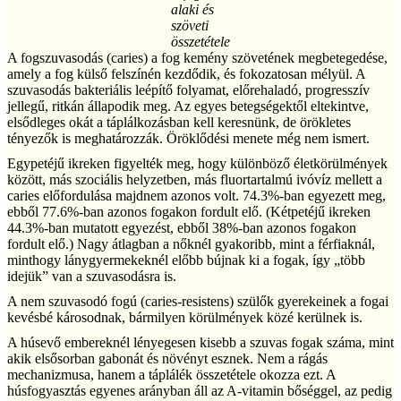
alaki és
szöveti
összetétele
A fogszuvasodás (caries) a fog kemény szövetének megbetegedése,
amely a fog külső felszínén kezdődik, és fokozatosan mélyül. A
szuvasodás bakteriális leépítő folyamat, előrehaladó, progresszív
jellegű, ritkán állapodik meg. Az egyes betegségektől eltekintve,
elsődleges okát a táplálkozásban kell keresnünk, de örökletes
tényezők is meghatározzák. Öröklődési menete még nem ismert.
Egypetéjű ikreken figyelték meg, hogy különböző életkörülmények
között, más szociális helyzetben, más fluortartalmú ivóvíz mellett a
caries előfordulása majdnem azonos volt. 74.3%-ban egyezett meg,
ebből 77.6%-ban azonos fogakon fordult elő. (Kétpetéjű ikreken
44.3%-ban mutatott egyezést, ebből 38%-ban azonos fogakon
fordult elő.) Nagy átlagban a nőknél gyakoribb, mint a férfiaknál,
minthogy lánygyermekeknél előbb bújnak ki a fogak, így „több
idejük” van a szuvasodásra is.
A nem szuvasodó fogú (caries-resistens) szülők gyerekeinek a fogai
kevésbé károsodnak, bármilyen körülmények közé kerülnek is.
A húsevő embereknél lényegesen kisebb a szuvas fogak száma, mint
akik elsősorban gabonát és növényt esznek. Nem a rágás
mechanizmusa, hanem a táplálék összetétele okozza ezt. A
húsfogyasztás egyenes arányban áll az A-vitamin bőséggel, az pedig