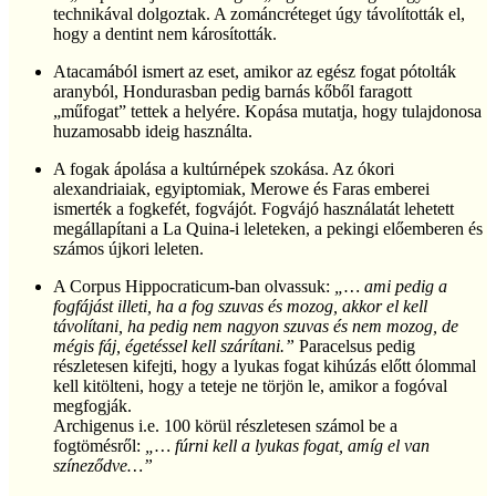
technikával dolgoztak. A zománcréteget úgy távolították el,
hogy a dentint nem károsították.
Atacamából ismert az eset, amikor az egész fogat pótolták
aranyból, Hondurasban pedig barnás kőből faragott
„műfogat” tettek a helyére. Kopása mutatja, hogy tulajdonosa
huzamosabb ideig használta.
A fogak ápolása a kultúrnépek szokása. Az ókori
alexandriaiak, egyiptomiak, Merowe és Faras emberei
ismerték a fogkefét, fogvájót. Fogvájó használatát lehetett
megállapítani a La Quina-i leleteken, a pekingi előemberen és
számos újkori leleten.
A Corpus Hippocraticum-ban olvassuk:
„… ami pedig a
fogfájást illeti, ha a fog szuvas és mozog, akkor el kell
távolítani, ha pedig nem nagyon szuvas és nem mozog, de
mégis fáj, égetéssel kell szárítani.”
Paracelsus pedig
részletesen kifejti, hogy a lyukas fogat kihúzás előtt ólommal
kell kitölteni, hogy a teteje ne törjön le, amikor a fogóval
megfogják.
Archigenus i.e. 100 körül részletesen számol be a
fogtömésről:
„… fúrni kell a lyukas fogat, amíg el van
színeződve…”