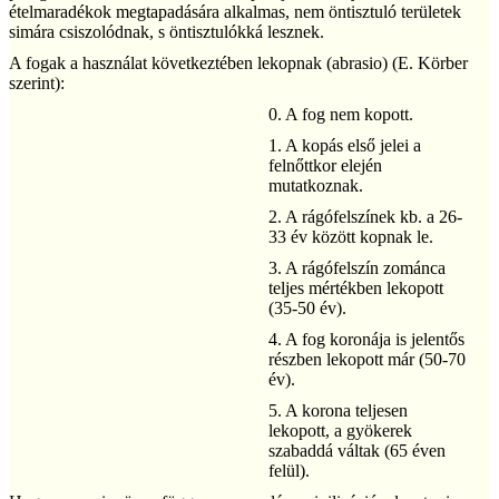
ételmaradékok megtapadására alkalmas, nem öntisztuló területek
simára csiszolódnak, s öntisztulókká lesznek.
A fogak a használat következtében lekopnak (abrasio) (E. Körber
szerint):
0. A fog nem kopott.
1. A kopás első jelei a
felnőttkor elején
mutatkoznak.
2. A rágófelszínek kb. a 26-
33 év között kopnak le.
3. A rágófelszín zománca
teljes mértékben lekopott
(35-50 év).
4. A fog koronája is jelentős
részben lekopott már (50-70
év).
5. A korona teljesen
lekopott, a gyökerek
szabaddá váltak (65 éven
felül).