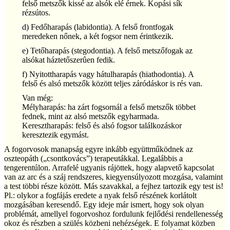
felső metszők kissé az alsók elé érnek. Kopási sík
rézsútos.
d) Fedőharapás (labidontia). A felső frontfogak
meredeken nőnek, a két fogsor nem érintkezik.
e) Tetőharapás (stegodontia). A felső metszőfogak az
alsókat háztetőszerûen fedik.
f) Nyitottharapás vagy hátulharapás (hiathodontia). A
felső és alsó metszők között teljes záródáskor is rés van.
Van még:
Mélyharapás: ha zárt fogsornál a felső metszők többet
fednek, mint az alsó metszők egyharmada.
Keresztharapás: felső és alsó fogsor találkozáskor
keresztezik egymást.
A fogorvosok manapság egyre inkább együttműködnek az
oszteopáth („csontkovács”) terapeutákkal. Legalábbis a
tengerentúlon. Arrafelé ugyanis rájöttek, hogy alapvető kapcsolat
van az arc és a száj rendszeres, kiegyensúlyozott mozgása, valamint
a test többi része között. Más szavakkal, a fejhez tartozik egy test is!
Pl.: olykor a fogfájás eredete a nyak felső részének korlátolt
mozgásában keresendő. Egy ideje már ismert, hogy sok olyan
problémát, amellyel fogorvoshoz fordulunk fejlődési rendellenesség
okoz és részben a szülés közbeni nehézségek. E folyamat közben