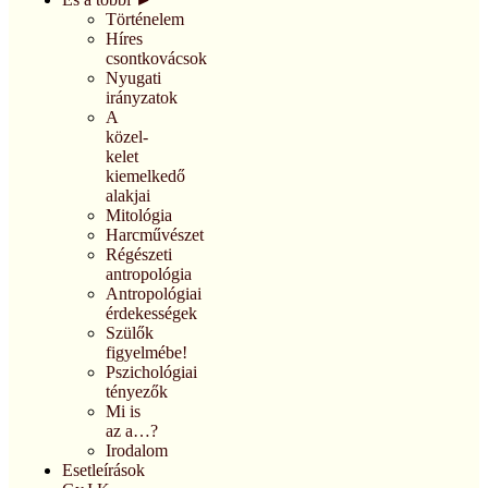
Történelem
Híres
csontkovácsok
Nyugati
irányzatok
A
közel-
kelet
kiemelkedő
alakjai
Mitológia
Harcművészet
Régészeti
antropológia
Antropológiai
érdekességek
Szülők
figyelmébe!
Pszichológiai
tényezők
Mi is
az a…?
Irodalom
Esetleírások