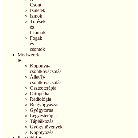
Csont
Izületek
Izmok
Törések
és
ficamok
Fogak
és
csontok
Módszerek
►
Koponya-
csontkovácsolás
Állat(i)-
csontkovácsolás
Oszteoterápia
Ortopédia
Radiológia
Belgyógyászat
Gyógytorna
Légzésterápia
Táplálkozás
Gyógynövények
Köpölyözés
És a többi ►