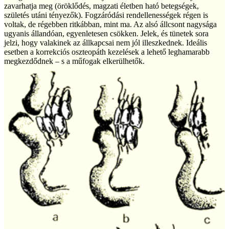
zavarhatja meg (öröklődés, magzati életben ható betegségek,
születés utáni tényezők). Fogzáródási rendellenességek régen is
voltak, de régebben ritkábban, mint ma. Az alsó állcsont nagysága
ugyanis állandóan, egyenletesen csökken. Jelek, és tünetek sora
jelzi, hogy valakinek az állkapcsai nem jól illeszkednek. Ideális
esetben a korrekciós oszteopáth kezelések a lehető leghamarabb
megkezdődnek – s a műfogak elkerülhetők.