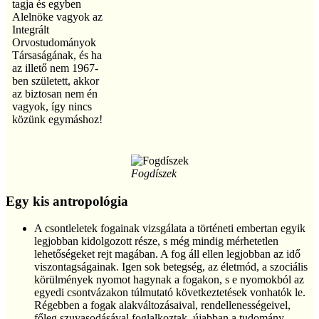
tagja és egyben
Alelnöke vagyok az
Integrált
Orvostudományok
Társaságának, és ha
az illető nem 1967-
ben született, akkor
az biztosan nem én
vagyok, így nincs
közünk egymáshoz!
Fogdíszek
Egy kis antropológia
A csontleletek fogainak vizsgálata a történeti embertan egyik
legjobban kidolgozott része, s még mindig mérhetetlen
lehetőségeket rejt magában. A fog áll ellen legjobban az idő
viszontagságainak. Igen sok betegség, az életmód, a szociális
körülmények nyomot hagynak a fogakon, s e nyomokból az
egyedi csontvázakon túlmutató következtetések vonhatók le.
Régebben a fogak alakváltozásaival, rendellenességeivel,
főleg szuvasodásával foglalkoztak, újabban a tudomány