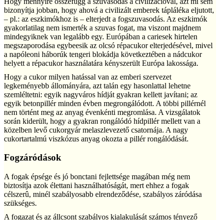
Hogy mennyire összefügg a szuvasodás a civilizációval, azt mi sem
bizonyítja jobban, hogy ahová a civilizált emberek tápláléka eljutott,
– pl.: az eszkimókhoz is – elterjedt a fogszuvasodás. Az eszkimók
gyakorlatilag nem ismerték a szuvas fogat, ma viszont majdnem
mindegyiknek van legalább egy. Európában a cariesek hirtelen
megszaporodása egybeesik az olcsó répacukor elterjedésével, mivel
a napóleoni háborúk tengeri blokádja következtében a nádcukor
helyett a répacukor használatára kényszerült Európa lakossága.
Hogy a cukor milyen hatással van az emberi szervezet
legkeményebb állományára, azt talán egy hasonlattal lehetne
szemléltetni: egyik nagyváros hídját gyakran kellett javítani; az
egyik betonpillér minden évben megrongálódott. A többi pillérnél
nem történt meg az anyag évenkénti megromlása. A vizsgálatok
során kiderült, hogy a gyakran rongálódó hídpillér mellett van a
közelben levő cukorgyár melaszlevezető csatornája. A nagy
cukortartalmú viszkózus anyag okozta a pillér rongálódását.
Fogzáródások
A fogak épsége és jó bonctani fejlettsége magában még nem
biztosítja azok élettani használhatóságát, mert ehhez a fogak
célszerû, minél szabályosabb elrendeződése, szabályos záródása
szükséges.
A fogazat és az állcsont szabályos kialakulását számos tényező