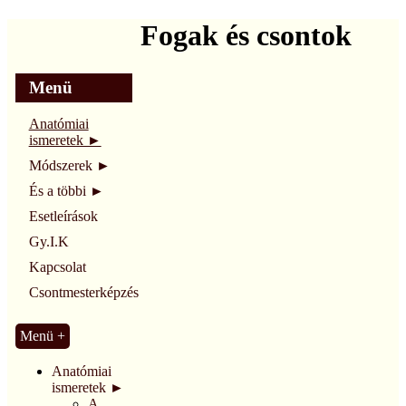
Skip
to
Fogak és csontok
content
Menü
Anatómiai
ismeretek ►
Módszerek ►
És a többi ►
Esetleírások
Gy.I.K
Kapcsolat
Csontmesterképzés
Menü +
Anatómiai
ismeretek ►
A