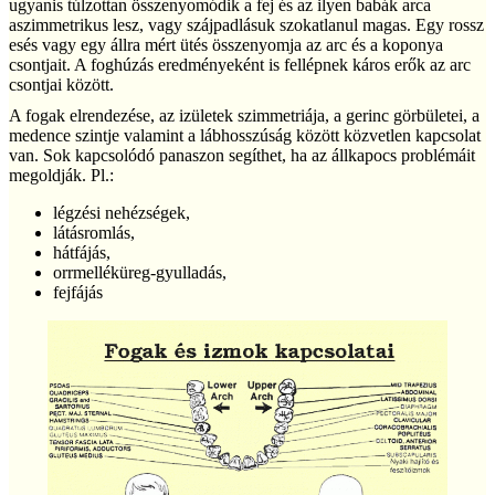
ugyanis túlzottan összenyomódik a fej és az ilyen babák arca
aszimmetrikus lesz, vagy szájpadlásuk szokatlanul magas. Egy rossz
esés vagy egy állra mért ütés összenyomja az arc és a koponya
csontjait. A foghúzás eredményeként is fellépnek káros erők az arc
csontjai között.
A fogak elrendezése, az izületek szimmetriája, a gerinc görbületei, a
medence szintje valamint a lábhosszúság között közvetlen kapcsolat
van. Sok kapcsolódó panaszon segíthet, ha az állkapocs problémáit
megoldják. Pl.:
légzési nehézségek,
látásromlás,
hátfájás,
orrmelléküreg-gyulladás,
fejfájás