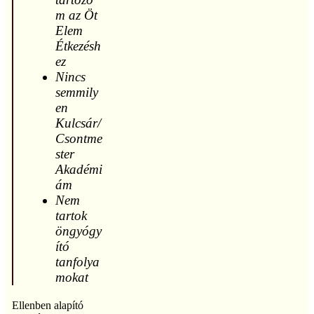
m az Öt
Elem
Étkezésh
ez
Nincs
semmily
en
Kulcsár/
Csontme
ster
Akadémi
ám
Nem
tartok
öngyógy
ító
tanfolya
mokat
Ellenben alapító