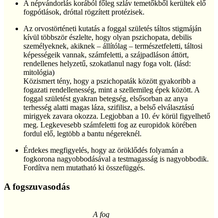
A népvándorlás korából főleg szláv temetőkből kerültek elő
fogpótlások, dróttal rögzített protézisek.
Az orvostörténeti kutatás a foggal születés táltos stigmáján
kívül többször észlelte, hogy olyan pszichopata, debilis
személyeknek, akiknek – állítólag – természetfeletti, táltosi
képességeik vannak, számfeletti, a szájpadláson áttört,
rendellenes helyzetű, szokatlanul nagy foga volt. (lásd:
mitológia)
Közismert tény, hogy a pszichopaták között gyakoribb a
fogazati rendellenesség, mint a szellemileg épek között. A
foggal születést gyakran betegség, elsősorban az anya
terhesség alatti magas láza, szifilisz, a belső elválasztású
mirigyek zavara okozza. Legjobban a 10. év körül figyelhető
meg. Legkevesebb számfeletti fog az europidok körében
fordul elő, legtöbb a bantu négereknél.
Érdekes megfigyelés, hogy az öröklődés folyamán a
fogkorona nagyobbodásával a testmagasság is nagyobbodik.
Fordítva nem mutatható ki összefüggés.
A fogszuvasodás
A fog