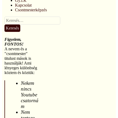
Gy.I.K
Kapcsolat
Csontmesterképzés
Keresés:
Figyelem,
FONTOS!
A nevem és a
"csontmester"
titulust mások is
használják! Ami
lényeges különbség
köztem és köztük:
Nekem
nincs
Youtube
csatorná
m
Nem
tartozo