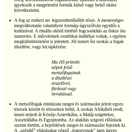
igyekszik a megjelenési formák külső vagy belső okára
következtetni.
A fog az emberi arc legszembetűnőbb része. A mesterséges
megváltoztatás valamilyen formája úgyszólván egyidős a
kultúrával. A rituális okból történő fogcsonkítás az őskor óta
ismeretes. E műveletnek esztétikai indítékai voltak, s egyben
megkülönböztetést is jelentett. Jól ismert ősi szokás a fogak
díszítése, vagy kicsipkézése.
Ma élő primitív
népek felső
metszőfogainak
a díszítései
reszelővel,
fúrással vagy
berakással.
A metszőfogak mintázata rangot és származást jelent egyes
törzsek között és törzseken belül. A szokás Afrikából eredt,
innen terjedt át Közép-Amerikába, a Maláj-szigetekre,
Ausztráliába és Egyiptomba. Az alakítás szigorú előírások
szerint történt, a bejelölések rangot és származást fejeztek ki.
A „szépítő” eljárásokat végző „fogorvosok” igen ügyes